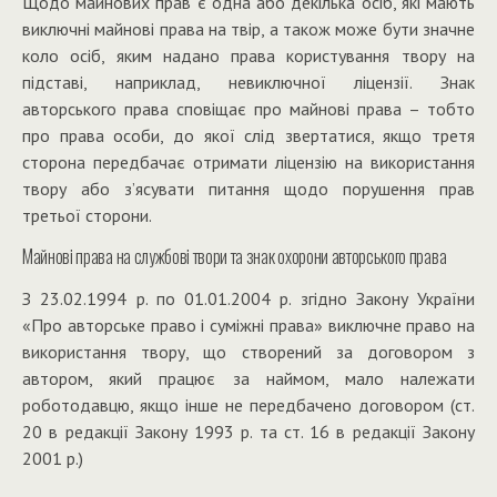
Щодо майнових прав є одна або декілька осіб, які мають
виключні майнові права на твір, а також може бути значне
коло осіб, яким надано права користування твору на
підставі, наприклад, невиключної ліцензії. Знак
авторського права сповіщає про майнові права – тобто
про права особи, до якої слід звертатися, якщо третя
сторона передбачає отримати ліцензію на використання
твору або з’ясувати питання щодо порушення прав
третьої сторони.
Майнові права на службові твори та знак охорони авторського права
З 23.02.1994 р. по 01.0
1
.2004 р. згідно Закону України
«Про авторське право і суміжні права» виключне право на
використання твору, що створений за договором з
автором, який працює за наймом, мало належати
роботодавцю, якщо інше не передбачено договором (ст.
20 в редакції Закону 1993 р. та ст. 16 в редакції Закону
2001 р.)