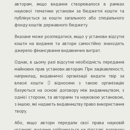
авторам, якщо видання створювалося в рамках
наукової тематики установи за бюджетні кошти та
публікується за кошти загального або спеціального
фонду коштів державного бюджету.
Вказане може розглядатися, якщо у установи відсутні
кошти на видання та автори самостійно знаходять
джерело фінансування видавничих витрат.
Однак, в цьому разі відсутня необхідність передання
майнових прав установи авторам. При зацікавленості,
наприклад, видавничої організації видати твір за
власні кошти
відносини з такою організацію

базуються на основі договору між видавництвом, з
однієї сторони, та авторами та науковою установою,
з іншою, які надають видавництву право використання
твору.
Або, якщо автори передали свої права науковій
установі, видання здійснюється на підставі договору