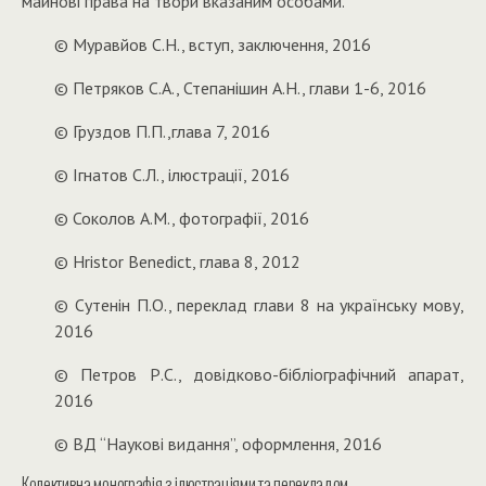
майнові права на твори вказаним особами.
© Муравйов С.Н., вступ, заключення, 2016
© Петряков С.А., Степанішин А.Н., глави 1-6, 2016
© Груздов П.П.,глава 7, 2016
© Ігнатов С.Л., ілюстрації, 2016
© Соколов А.М., фотографії, 2016
© Hristor Benedict, глава 8, 2012
© Сутенін П.О., переклад глави 8 на українську мову,
2016
© Петров Р.С., довідково-бібліографічний апарат,
2016
© ВД “Наукові видання”, оформлення, 2016
Колективна монографія з ілюстраціями та перекладом