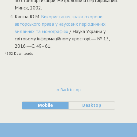
по стандартизации, метрологии и сертификации.
Минск, 2002.
Капіца Ю.М.
Використання знака охорони
авторського права у наукових періодичних
виданнях та монографіях
/ Наука України у
світовому інформаційному просторі.― № 13,
2016.―C. 49–61.
4532
Downloads
Back to top
Mobile
Desktop