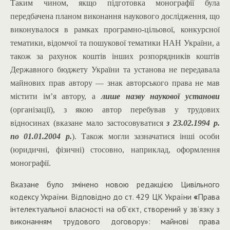
Таким чином, якщо підготовка монографії була
передбачена планом виконання наукового дослідження, що
виконувалося в рамках програмно-цільової, конкурсної
тематики, відомчої та пошукової тематики НАН України, а
також за рахунок коштів інших розпорядників коштів
Державного бюджету України та установа не передавала
майнових прав автору ― знак авторського права не мав
містити ім’я автору, а
лише назву наукової установи
(організації), з якою автор перебував у трудових
відносинах (вказане мало застосовуватися
з 23.02.1994 р.
по 01.0
1
.2004 р.
). Також могли зазначатися інші особи
(юридичні, фізичні) стосовно, наприклад, оформлення
монографії.
Вказане було змінено новою редакцією Цивільного
кодексу України. Відповідно до ст.
429 ЦК України
«
Права
інтелектуальної власності на об’єкт, створений у зв’язку з
виконанням трудового договору»: майнові права