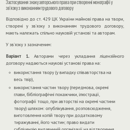
Застосування знаку авторського права при створенні монографії у
зв’язку з виконанням трудового договору
Відповідно до ст. 429 ЦК України майнові права на твори,
створені у зв’язку з виконанням трудового договору,
мають належать спільно науковій установі та авторам.
У зв’язку з зазначеним:
Варіант 1.
Авторами через укладання ліцензійного
договору надаються наукові установі права на:
використання твору (у випадку співавторства на
весь твір),
використання частин твору (передмова, окремі
глави, бібліографічні покажчики, ілюстрації,
фотографії тощо, при авторстві на окремі частини
твору)
шляхом: опублікування, розповсюдження,
виготовлення копій твору при додатковому
тиражуванні, його частин; право видати
субліцензію видавничій організації на відтворення