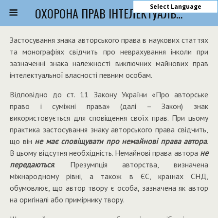
Select Language
ОХОРОНА ПРАВ ІНТЕЛЕКТУАЛЬНОЇ ВЛАСНОСТІ
Застосування знака авторського права в наукових статтях
та монографіях свідчить про неврахування інколи при
зазначенні знака належності виключних майнових прав
інтелектуальної власності певним особам.
Відповідно до ст. 11 Закону України «Про авторське
право і суміжні права» (далі – Закон) знак
використовується для сповіщення своїх прав. При цьому
практика застосування знаку авторського права свідчить,
що він
не має сповіщувати про немайнові права автора
.
В цьому відсутня необхідність. Немайнові права автора
не
передаються
. Презумпція авторства, визначена
міжнародному рівні, а також в ЄС, країнах СНД,
обумовлює, що автор твору є особа, зазначена як автор
на оригіналі або примірнику твору.