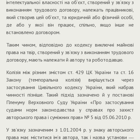
інтелектуальної власності на об’єкт, створений у зв’язку з
виконанням трудового договору, належать працівникові,
який створив цей об’єкт, та юридичній або фізичній особі,
де або у якої він працює, спільно, якщо інше не
встановлено договором.
Таким чином, відповідно до кодексу виключні майнові
права на твір, створений у зв’язку з виконанням трудового
договору, мають належати й автору та роботодавцю.
Колізія між різним змістом ст. 429 ЦК України та ст. 16
Закону (темпоральна колізія) вирішується через
застосування Цивільного кодексу України, який набрав
чинності пізніше. Такий підхід зазначено й у постанові
Пленуму Верховного Суду України «Про застосування
судами норм законодавства у справах про захист
авторського права і суміжних прав» № 5 від 05.06.2010 р.
У зв’язку зазначеним з 1.01.20
0
4 р. у знаку авторського
права має міститися ім’я автора, так і назва установи ―