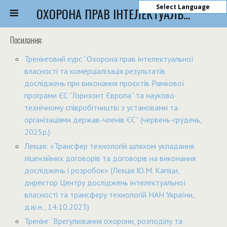
Select Language
ОХОРОНА ПРАВ ІНТЕЛЕКТУАЛЬНОЇ ВЛАСНОСТІ
Посилання:
Тренінговий курс “Охорона прав інтелектуальної
власності та комерціалізація результатів
досліджень при виконання проєктів Рамкової
програми ЄС “Горизонт Європа” та науково-
технічному співробітництві з установами та
організаціями держав-членів ЄС” (червень-грудень,
2025р.)
Лекція: «Трансфер технологій шляхом укладання
ліцензійних договорів та договорів на виконання
досліджень і розробок» (Лекція Ю.М. Капіци,
директор Центру досліджень інтелектуальної
власності та трансферу технологій НАН України,
д.ю.н., 14.10.2023)
Тренінг “Врегулювання охорони, розподілу та