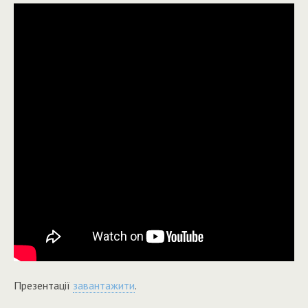
Презентації
завантажити
.